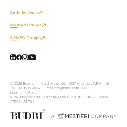
Budri Eyewear
Mestieri Gruppo
SOMEC Gruppo
© 2025 Budri s.r.l. - Via di Mezzo 65, 41037 Mirandola (MO) - Italy -
Tel. +39 0535 21967 - E-mail
info@budri.com
- PEC
budrihome@pec.it
P.IVA 03995960360 - Capitale sociale i.v. 3.000.000€ - Codice
ATECO: 23.70.1