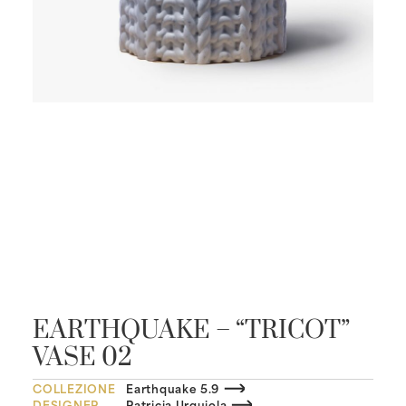
EARTHQUAKE – “TRICOT”
VASE 02
COLLEZIONE
Earthquake 5.9
DESIGNER
Patricia Urquiola