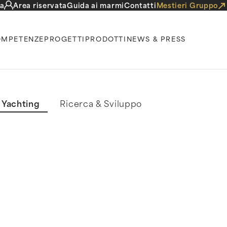
a
Area riservata
Guida ai marmi
Contatti
Mestieri Gruppo
MPETENZE
PROGETTI
PRODOTTI
NEWS & PRESS
Yachting
Ricerca & Sviluppo