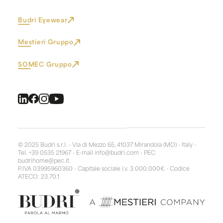
Budri Eyewear
Mestieri Gruppo
SOMEC Gruppo
© 2025 Budri s.r.l. - Via di Mezzo 65, 41037 Mirandola (MO) - Italy -
Tel. +39 0535 21967 - E-mail
info@budri.com
- PEC
budrihome@pec.it
P.IVA 03995960360 - Capitale sociale i.v. 3.000.000€ - Codice
ATECO: 23.70.1