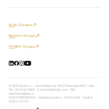
Budri Eyewear
Mestieri Gruppo
SOMEC Gruppo
© 2025 Budri s.r.l. - Via di Mezzo 65, 41037 Mirandola (MO) - Italy -
Tel. +39 0535 21967 - E-mail
info@budri.com
- PEC
budrihome@pec.it
P.IVA 03995960360 - Capitale sociale i.v. 3.000.000€ - Codice
ATECO: 23.70.1