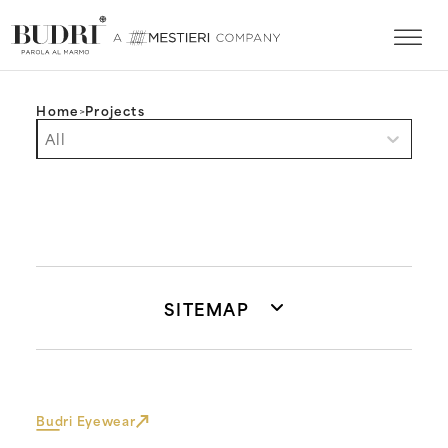
Home
>
Projects
Filtro progetti mobile (ENG)
Select content
Select content
SITEMAP
Budri Eyewear