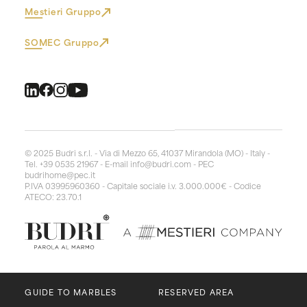
Mestieri Gruppo
SOMEC Gruppo
© 2025 Budri s.r.l. - Via di Mezzo 65, 41037 Mirandola (MO) - Italy -
Tel. +39 0535 21967 - E-mail
info@budri.com
- PEC
budrihome@pec.it
P.IVA 03995960360 - Capitale sociale i.v. 3.000.000€ - Codice
ATECO: 23.70.1
GUIDE TO MARBLES
RESERVED AREA