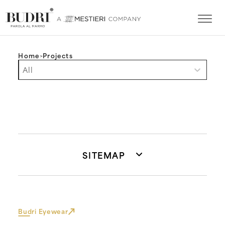
Home
>
Projects
Filtro progetti mobile (ENG)
Select content
Select content
SITEMAP
Budri Eyewear