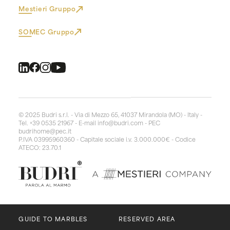
Mestieri Gruppo
SOMEC Gruppo
© 2025 Budri s.r.l. - Via di Mezzo 65, 41037 Mirandola (MO) - Italy -
Tel. +39 0535 21967 - E-mail
info@budri.com
- PEC
budrihome@pec.it
P.IVA 03995960360 - Capitale sociale i.v. 3.000.000€ - Codice
ATECO: 23.70.1
GUIDE TO MARBLES
RESERVED AREA