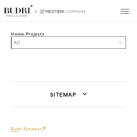
Home
>
Projects
Filtro progetti mobile (ENG)
Select content
Select content
SITEMAP
Budri Eyewear