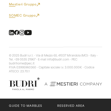
Mestieri Gruppo
SOMEC Gruppo
© 2025 Budri s.r.l. - Via di Mezzo 65, 41037 Mirandola (MO) - Italy -
Tel. +39 0535 21967 - E-mail
info@budri.com
- PEC
budrihome@pec.it
P.IVA 03995960360 - Capitale sociale i.v. 3.000.000€ - Codice
ATECO: 23.70.1
GUIDE TO MARBLES
RESERVED AREA