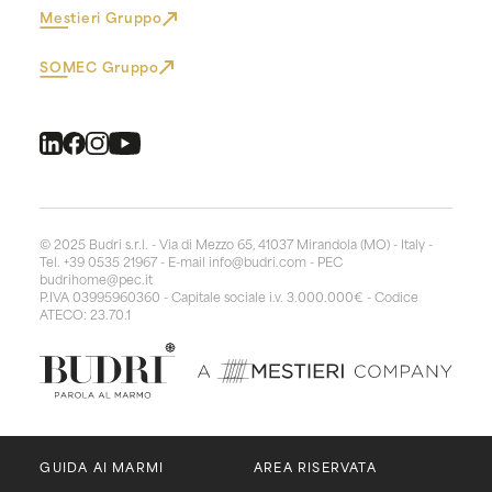
Mestieri Gruppo
SOMEC Gruppo
© 2025 Budri s.r.l. - Via di Mezzo 65, 41037 Mirandola (MO) - Italy -
Tel. +39 0535 21967 - E-mail
info@budri.com
- PEC
budrihome@pec.it
P.IVA 03995960360 - Capitale sociale i.v. 3.000.000€ - Codice
ATECO: 23.70.1
GUIDA AI MARMI
AREA RISERVATA