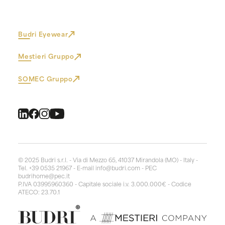
Budri Eyewear
Mestieri Gruppo
SOMEC Gruppo
© 2025 Budri s.r.l. - Via di Mezzo 65, 41037 Mirandola (MO) - Italy -
Tel. +39 0535 21967 - E-mail
info@budri.com
- PEC
budrihome@pec.it
P.IVA 03995960360 - Capitale sociale i.v. 3.000.000€ - Codice
ATECO: 23.70.1