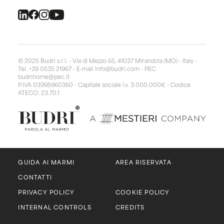
© 2025 Budri s.r.l. - Via di Mezzo 65, 41037 Mirandola (MO) - Italy -
Tel. +39 0535 21967 - E-mail
info@budri.com
- PEC
budrihome@pec.it
P.IVA 03995960360 - Capitale sociale i.v. 3.000.000€ - Codice
ATECO: 23.70.1
GUIDA AI MARMI
AREA RISERVATA
CONTATTI
PRIVACY POLICY
COOKIE POLICY
INTERNAL CONTROLS
CREDITS