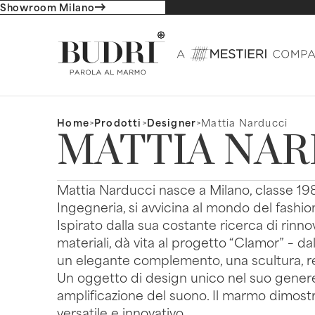
Showroom Milano
Home
>
Prodotti
>
Designer
>
Mattia Narducci
MATTIA NAR
Mattia Narducci nasce a Milano, classe 198
Ingegneria, si avvicina al mondo del fashio
Ispirato dalla sua costante ricerca di rinn
materiali, dà vita al progetto “Clamor” – dal
un elegante complemento, una scultura, rea
Un oggetto di design unico nel suo genere c
amplificazione del suono. Il marmo dimos
versatile e innovativo.