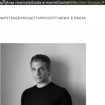
a
Area riservata
Guida ai marmi
Contatti
Mestieri Gruppo
MPETENZE
PROGETTI
PRODOTTI
NEWS & PRESS