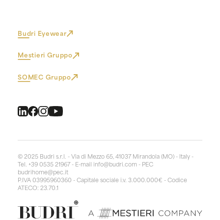
Budri Eyewear
Mestieri Gruppo
SOMEC Gruppo
© 2025 Budri s.r.l. - Via di Mezzo 65, 41037 Mirandola (MO) - Italy -
Tel. +39 0535 21967 - E-mail
info@budri.com
- PEC
budrihome@pec.it
P.IVA 03995960360 - Capitale sociale i.v. 3.000.000€ - Codice
ATECO: 23.70.1