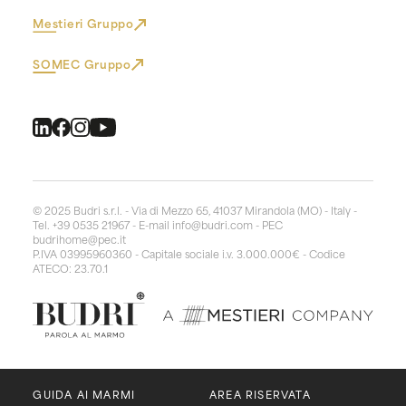
Mestieri Gruppo
SOMEC Gruppo
© 2025 Budri s.r.l. - Via di Mezzo 65, 41037 Mirandola (MO) - Italy -
Tel. +39 0535 21967 - E-mail
info@budri.com
- PEC
budrihome@pec.it
P.IVA 03995960360 - Capitale sociale i.v. 3.000.000€ - Codice
ATECO: 23.70.1
GUIDA AI MARMI
AREA RISERVATA