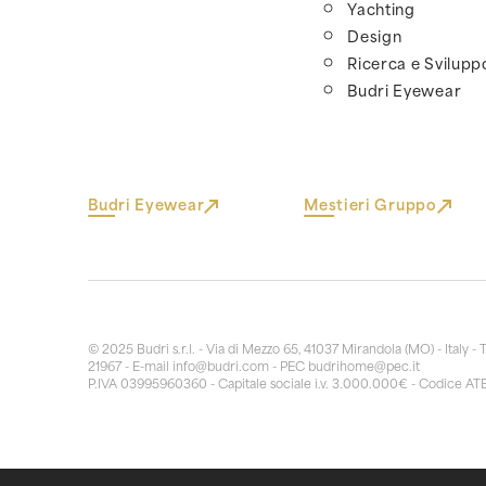
Yachting
Design
Ricerca e Svilupp
Budri Eyewear
Budri Eyewear
Mestieri Gruppo
© 2025 Budri s.r.l. - Via di Mezzo 65, 41037 Mirandola (MO) - Italy - 
21967 - E-mail
info@budri.com
- PEC
budrihome@pec.it
P.IVA 03995960360 - Capitale sociale i.v. 3.000.000€ - Codice AT