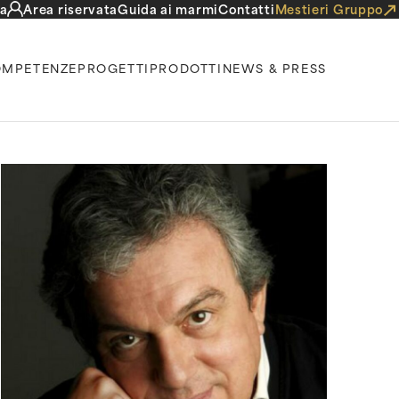
a
Area riservata
Guida ai marmi
Contatti
Mestieri Gruppo
MPETENZE
PROGETTI
PRODOTTI
NEWS & PRESS