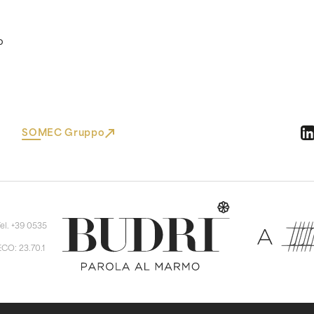
o
SOMEC Gruppo
Tel. +39 0535
ECO: 23.70.1