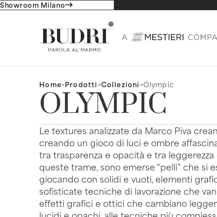
Showroom Milano
Home
>
Prodotti
>
Collezioni
>
Olympic
OLYMPIC
Le textures analizzate da Marco Piva crean
creando un gioco di luci e ombre affascin
tra trasparenza e opacità e tra leggerezza e
queste trame, sono emerse “pelli” che si e
giocando con solidi e vuoti, elementi grafic
sofisticate tecniche di lavorazione che van
effetti grafici e ottici che cambiano legg
lucidi e opachi, alle tecniche più comples