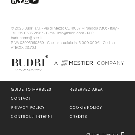
© 2025 Budri s.r.l. - Via di Mezzo 65, 41037 Mirandola (MO) - Italy -
Tel. +39 0535 21967 - E-mail
info@budri.com
- PEC
budrihome@pec.it
P.IVA 03995960360 - Capitale sociale i.v. 3.000.000€ - Codice
ATECO: 23.70.1
GUIDE TO MARBLES
RESERVED AREA
CONTACT
PRIVACY POLICY
COOKIE POLICY
CONTROLLI INTERNI
CREDITS
IT
Change language